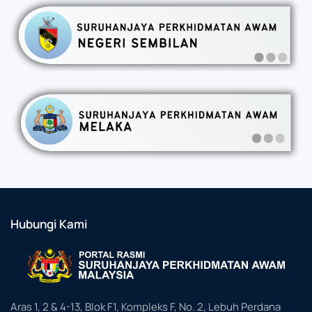
Hubungi Kami
Aras 1, 2 & 4-13, Blok F1, Kompleks F, No. 2, Lebuh Perdana