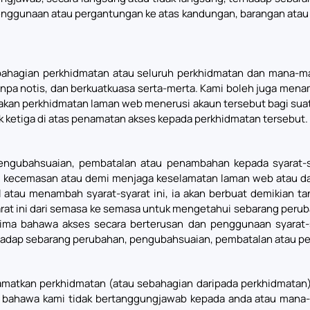
enggunaan atau pergantungan ke atas kandungan, barangan atau
hagian perkhidmatan atau seluruh perkhidmatan dan mana-mana
npa notis, dan berkuatkuasa serta-merta. Kami boleh juga mena
nakan perkhidmatan laman web menerusi akaun tersebut bagi sua
ketiga di atas penamatan akses kepada perkhidmatan tersebut.
gubahsuaian, pembatalan atau penambahan kepada syarat-sya
n kecemasan atau demi menjaga keselamatan laman web atau dal
au menambah syarat-syarat ini, ia akan berbuat demikian tan
arat ini dari semasa ke semasa untuk mengetahui sebarang per
rima bahawa akses secara berterusan dan penggunaan syarat-
adap sebarang perubahan, pengubahsuaian, pembatalan atau pen
tkan perkhidmatan (atau sebahagian daripada perkhidmatan) s
u bahawa kami tidak bertanggungjawab kepada anda atau mana-