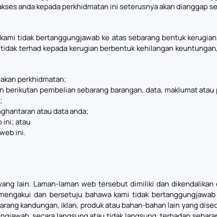
kses anda kepada perkhidmatan ini seterusnya akan dianggap seb
mi tidak bertanggungjawab ke atas sebarang bentuk kerugian, 
 tidak terhad kepada kerugian berbentuk kehilangan keuntungan, 
akan perkhidmatan;
 berikutan pembelian sebarang barangan, data, maklumat atau 
;
ghantaran atau data anda;
 ini; atau
web ini.
g lain. Laman-laman web tersebut dimiliki dan dikendalikan o
mengakui dan bersetuju bahawa kami tidak bertanggungjawab 
rang kandungan, iklan, produk atau bahan-bahan lain yang dise
gjawab, secara langsung atau tidak langsung, terhadap sebara