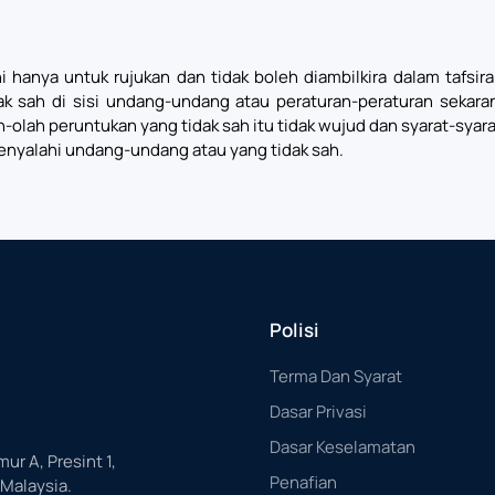
i hanya untuk rujukan dan tidak boleh diambilkira dalam tafsi
ak sah di sisi undang-undang atau peraturan-peraturan sekar
lah-olah peruntukan yang tidak sah itu tidak wujud dan syarat-sya
enyalahi undang-undang atau yang tidak sah.
Polisi
Terma Dan Syarat
Dasar Privasi
Dasar Keselamatan
mur A, Presint 1,
Penafian
 Malaysia.