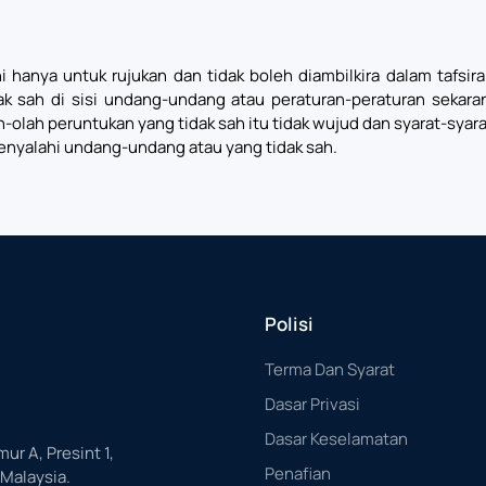
i hanya untuk rujukan dan tidak boleh diambilkira dalam tafsi
ak sah di sisi undang-undang atau peraturan-peraturan sekar
lah-olah peruntukan yang tidak sah itu tidak wujud dan syarat-sya
enyalahi undang-undang atau yang tidak sah.
Polisi
Terma Dan Syarat
Dasar Privasi
Dasar Keselamatan
mur A, Presint 1,
Penafian
 Malaysia.