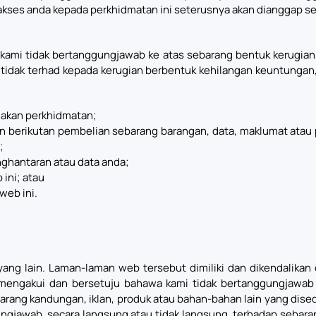
kses anda kepada perkhidmatan ini seterusnya akan dianggap seb
mi tidak bertanggungjawab ke atas sebarang bentuk kerugian, 
 tidak terhad kepada kerugian berbentuk kehilangan keuntungan, 
akan perkhidmatan;
 berikutan pembelian sebarang barangan, data, maklumat atau 
;
ghantaran atau data anda;
 ini; atau
web ini.
g lain. Laman-laman web tersebut dimiliki dan dikendalikan o
mengakui dan bersetuju bahawa kami tidak bertanggungjawab 
rang kandungan, iklan, produk atau bahan-bahan lain yang dise
gjawab, secara langsung atau tidak langsung, terhadap sebara