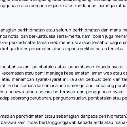
enggunaan atau pergantungan ke atas kandungan, barangan atau
hagian perkhidmatan atau seluruh perkhidmatan dan mana-mana
npa notis, dan berkuatkuasa serta-merta. Kami boleh juga mena
nakan perkhidmatan laman web menerusi akaun tersebut bagi sua
ketiga di atas penamatan akses kepada perkhidmatan tersebut.
gubahsuaian, pembatalan atau penambahan kepada syarat-sya
n kecemasan atau demi menjaga keselamatan laman web atau dal
au menambah syarat-syarat ini, ia akan berbuat demikian tan
arat ini dari semasa ke semasa untuk mengetahui sebarang per
rima bahawa akses secara berterusan dan penggunaan syarat-
adap sebarang perubahan, pengubahsuaian, pembatalan atau pen
tkan perkhidmatan (atau sebahagian daripada perkhidmatan) s
u bahawa kami tidak bertanggungjawab kepada anda atau mana-