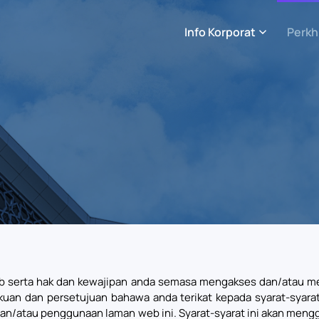
Info Korporat
Perkh
b serta hak dan kewajipan anda semasa mengakses dan/atau me
an dan persetujuan bahawa anda terikat kepada syarat-syarat i
dan/atau penggunaan laman web ini. Syarat-syarat ini akan mengg