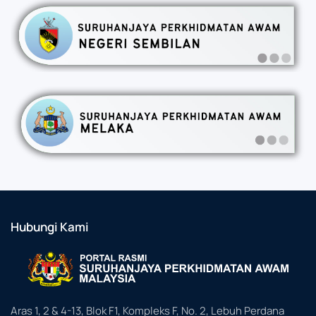
Hubungi Kami
Aras 1, 2 & 4-13, Blok F1, Kompleks F, No. 2, Lebuh Perdana