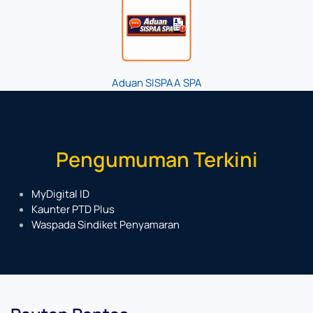
Aduan SISPAA SPA
Pengumuman Terkini
MyDigital ID
Kaunter PTD Plus
Waspada Sindiket Penyamaran