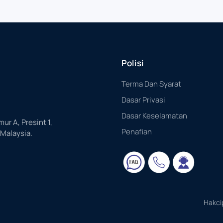
Polisi
Terma Dan Syarat
Dasar Privasi
Dasar Keselamatan
mur A, Presint 1,
Penafian
 Malaysia.
Hakci