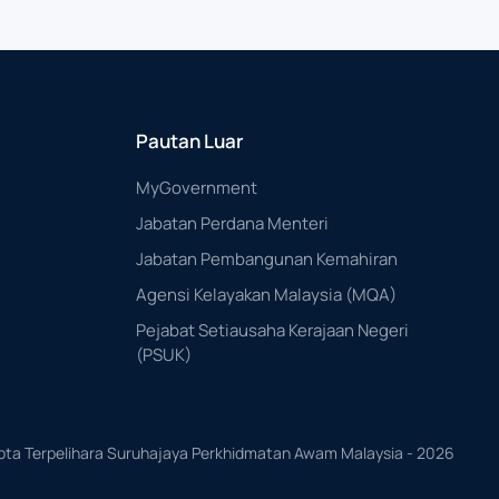
Pautan Luar
MyGovernment
Jabatan Perdana Menteri
Jabatan Pembangunan Kemahiran
Agensi Kelayakan Malaysia (MQA)
Pejabat Setiausaha Kerajaan Negeri
(PSUK)
pta Terpelihara Suruhajaya Perkhidmatan Awam Malaysia -
2026