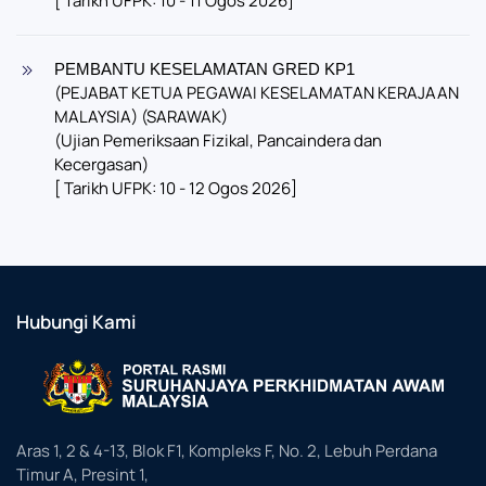
[ Tarikh UFPK: 10 - 11 Ogos 2026]
PEMBANTU KESELAMATAN GRED KP1
(PEJABAT KETUA PEGAWAI KESELAMATAN KERAJAAN
MALAYSIA) (SARAWAK)
(Ujian Pemeriksaan Fizikal, Pancaindera dan
Kecergasan)
[ Tarikh UFPK: 10 - 12 Ogos 2026]
Hubungi Kami
Aras 1, 2 & 4-13, Blok F1, Kompleks F, No. 2, Lebuh Perdana
Timur A, Presint 1,