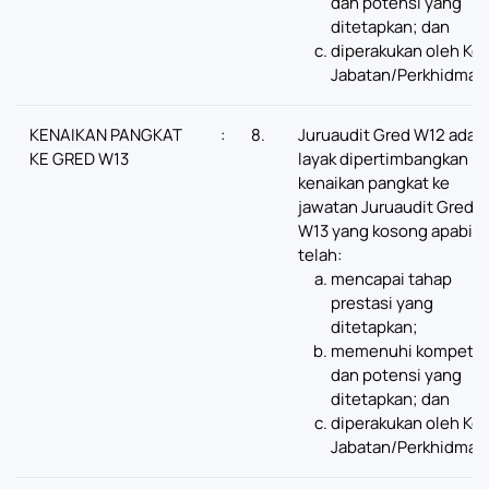
dan potensi yang
ditetapkan; dan
diperakukan oleh Ke
Jabatan/Perkhidmat
KENAIKAN PANGKAT
:
8.
Juruaudit Gred W12 adal
KE GRED W13
layak dipertimbangkan ba
kenaikan pangkat ke
jawatan Juruaudit Gred
W13 yang kosong apabila
telah:
mencapai tahap
prestasi yang
ditetapkan;
memenuhi kompeten
dan potensi yang
ditetapkan; dan
diperakukan oleh Ke
Jabatan/Perkhidmat