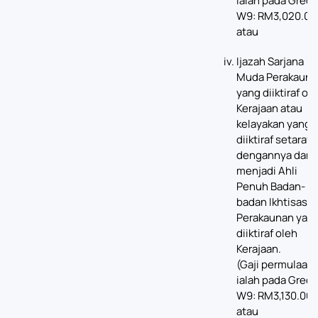
ialah pada Gred
W9: RM3,020.00
atau
Ijazah Sarjana
Muda Perakauna
yang diiktiraf ol
Kerajaan atau
kelayakan yang
diiktiraf setaraf
dengannya dan
menjadi Ahli
Penuh Badan-
badan Ikhtisas
Perakaunan yan
diiktiraf oleh
Kerajaan.
(Gaji permulaan
ialah pada Gred
W9: RM3,130.00)
atau