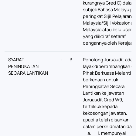
kurangnya Gred C) dalam
subjek Bahasa Melayu pa
peringkat Sijil Pelajaran
Malaysia/Sijil Vokasional
Malaysia atau kelulusan
yang diiktiraf setaraf
dengannya oleh Kerajaan
SYARAT
:
3.
Penolong Juruaudit adal
PENINGKATAN
layak dipertimbangkan o
SECARA LANTIKAN
Pihak Berkuasa Melantik
berkenaan untuk
Peningkatan Secara
Lantikan ke jawatan
Juruaudit Gred W9,
tertakluk kepada
kekosongan jawatan,
apabila telah disahkan
dalam perkhidmatan dan:
mempunyai