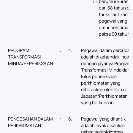
berumur kurang
dari 58 tahun pa
tarikh lantikan b
pegawai yang
umur persaraan
paksa 60 tahun.
PROGRAM
:
4.
Pegawai dalam percubaa
TRANSFORMASI
adalah dikehendaki hadir
MINDA/PEPERIKSAAN
dengan jayanya Program
Transformasi Minda dan
lulus peperiksaan
perkhidmatan yang
ditetapkan oleh Ketua
Jabatan/Perkhidmatan
yang berkenaan.
PENGESAHAN DALAM
:
6.
Pegawai yang dilantik
PERKHIDMATAN
adalah layak disahkan
dalam perkhidmatan