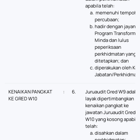
apabila telah:
memenuhi tempoh
percubaan;
hadir dengan jayany
Program Transformas
Minda dan lulus
peperiksaan
perkhidmatan yang
ditetapkan; dan
diperakukan oleh Ke
Jabatan/Perkhidmat
KENAIKAN PANGKAT
:
6.
Juruaudit Gred W9 adala
KE GRED W10
layak dipertimbangkan ba
kenaikan pangkat ke
jawatan Juruaudit Gred
W10 yang kosong apabila
telah:
disahkan dalam
perkhidmatan;