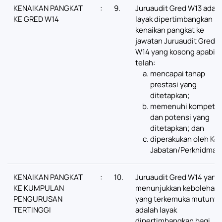
KENAIKAN PANGKAT
:
9.
Juruaudit Gred W13 adal
KE GRED W14
layak dipertimbangkan ba
kenaikan pangkat ke
jawatan Juruaudit Gred
W14 yang kosong apabila
telah:
mencapai tahap
prestasi yang
ditetapkan;
memenuhi kompeten
dan potensi yang
ditetapkan; dan
diperakukan oleh Ke
Jabatan/Perkhidmat
KENAIKAN PANGKAT
:
10.
Juruaudit Gred W14 yang
KE KUMPULAN
menunjukkan kebolehan
PENGURUSAN
yang terkemuka mutunya
TERTINGGI
adalah layak
dipertimbangkan bagi