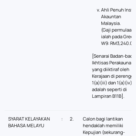
Ahli Penuh Insti
Akauntan
Malaysia.
(Gaji permulaan
ialah pada Gred
W9: RM3,240.00
[Senarai Badan-bada
Ikhtisas Perakaunan
yang diiktiraf oleh
Kerajaan di perengg
1(a)(iii) dan 1(a)(iv)
adalah seperti di
Lampiran B11B].
SYARAT KELAYAKAN
:
2.
Calon bagi lantikan
BAHASA MELAYU
hendaklah memiliki
Kepujian (sekurang-