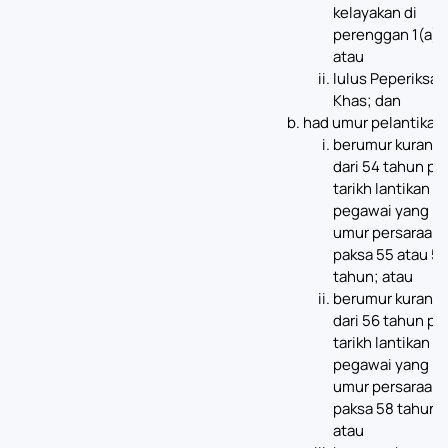
kelayakan di
perenggan 1(a);
atau
lulus Peperiksaa
Khas; dan
had umur pelantikan:
berumur kurang
dari 54 tahun pa
tarikh lantikan b
pegawai yang
umur persaraan
paksa 55 atau 5
tahun; atau
berumur kurang
dari 56 tahun pa
tarikh lantikan b
pegawai yang
umur persaraan
paksa 58 tahun;
atau