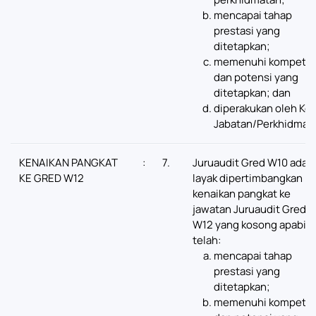
mencapai tahap
prestasi yang
ditetapkan;
memenuhi kompeten
dan potensi yang
ditetapkan; dan
diperakukan oleh Ke
Jabatan/Perkhidmat
KENAIKAN PANGKAT
:
7.
Juruaudit Gred W10 adal
KE GRED W12
layak dipertimbangkan ba
kenaikan pangkat ke
jawatan Juruaudit Gred
W12 yang kosong apabila
telah:
mencapai tahap
prestasi yang
ditetapkan;
memenuhi kompeten