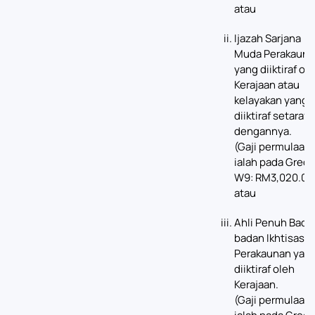
atau
Ijazah Sarjana
Muda Perakauna
yang diiktiraf ol
Kerajaan atau
kelayakan yang
diiktiraf setaraf
dengannya.
(Gaji permulaan
ialah pada Gred
W9: RM3,020.00
atau
Ahli Penuh Bada
badan Ikhtisas
Perakaunan yan
diiktiraf oleh
Kerajaan.
(Gaji permulaan