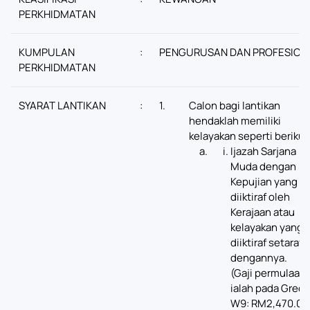
PERKHIDMATAN
KUMPULAN
:
PENGURUSAN DAN PROFESION
PERKHIDMATAN
SYARAT LANTIKAN
:
1.
Calon bagi lantikan
hendaklah memiliki
kelayakan seperti berikut
Ijazah Sarjana
Muda dengan
Kepujian yang
diiktiraf oleh
Kerajaan atau
kelayakan yang
diiktiraf setaraf
dengannya.
(Gaji permulaan
ialah pada Gred
W9: RM2,470.00