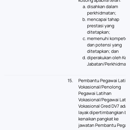
kosong apabila telah:
disahkan dalam
perkhidmatan;
mencapai tahap
prestasi yang
ditetapkan;
memenuhi kompeten
dan potensi yang
ditetapkan; dan
diperakukan oleh Ket
Jabatan/Perkhidmata
15.
Pembantu Pegawai Latih
Vokasional/Penolong
Pegawai Latihan
Vokasional/Pegawai Lati
Vokasional Gred DV7 adal
layak dipertimbangkan ba
kenaikan pangkat ke
jawatan Pembantu Pegaw