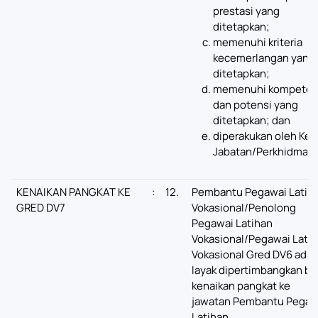
prestasi yang
ditetapkan;
memenuhi kriteria
kecemerlangan yang
ditetapkan;
memenuhi kompeten
dan potensi yang
ditetapkan; dan
diperakukan oleh Ket
Jabatan/Perkhidmata
KENAIKAN PANGKAT KE
:
12.
Pembantu Pegawai Latih
GRED DV7
Vokasional/Penolong
Pegawai Latihan
Vokasional/Pegawai Lati
Vokasional Gred DV6 adal
layak dipertimbangkan ba
kenaikan pangkat ke
jawatan Pembantu Pegaw
Latihan