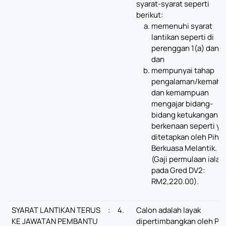
syarat-syarat seperti
berikut:
memenuhi syarat
lantikan seperti di
perenggan 1(a) dan 2
dan
mempunyai tahap
pengalaman/kemahir
dan kemampuan
mengajar bidang-
bidang ketukangan
berkenaan seperti ya
ditetapkan oleh Piha
Berkuasa Melantik.
(Gaji permulaan ialah
pada Gred DV2:
RM2,220.00).
SYARAT LANTIKAN TERUS
:
4.
Calon adalah layak
KE JAWATAN PEMBANTU
dipertimbangkan oleh Pih