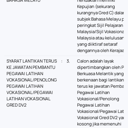
BAHASA MELAYU
hendaklah memiliki
Kepujian (sekurang
kurangnya Gred C) dalam
subjek Bahasa Melayu pa
peringkat Sijil Pelajaran
Malaysia/Sijil Vokasional
Malaysia atau kelulusan
yang diiktiraf setaraf
dengannya oleh Kerajaan.
SYARAT LANTIKAN TERUS
:
3.
Calon adalah layak
KE JAWATAN PEMBANTU
dipertimbangkan oleh Pih
PEGAWAI LATIHAN
Berkuasa Melantik yang
VOKASIONAL/PENOLONG
berkenaan bagi lantikan
PEGAWAI LATIHAN
terus ke jawatan Pemban
VOKASIONAL/PEGAWAI
Pegawai Latihan
LATIHAN VOKASIONAL
Vokasional/Penolong
GRED DV2
Pegawai Latihan
Vokasional/Pegawai Lati
Vokasional Gred DV2 yan
kosong jika memenuhi