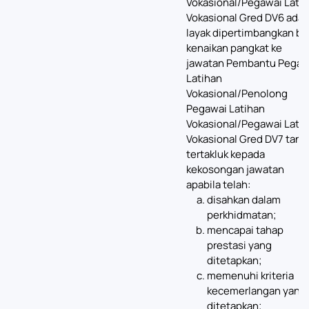
Vokasional/Pegawai Lati
Vokasional Gred DV6 adal
layak dipertimbangkan ba
kenaikan pangkat ke
jawatan Pembantu Pegaw
Latihan
Vokasional/Penolong
Pegawai Latihan
Vokasional/Pegawai Lati
Vokasional Gred DV7 tanp
tertakluk kepada
kekosongan jawatan
apabila telah:
disahkan dalam
perkhidmatan;
mencapai tahap
prestasi yang
ditetapkan;
memenuhi kriteria
kecemerlangan yang
ditetapkan;