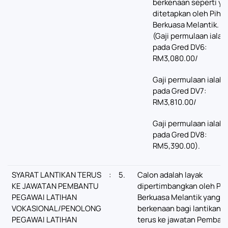
berkenaan seperti ya
ditetapkan oleh Piha
Berkuasa Melantik.
(Gaji permulaan ialah
pada Gred DV6:
RM3,080.00/
Gaji permulaan ialah
pada Gred DV7:
RM3,810.00/
Gaji permulaan ialah
pada Gred DV8:
RM5,390.00).
SYARAT LANTIKAN TERUS
:
5.
Calon adalah layak
KE JAWATAN PEMBANTU
dipertimbangkan oleh Pih
PEGAWAI LATIHAN
Berkuasa Melantik yang
VOKASIONAL/PENOLONG
berkenaan bagi lantikan
PEGAWAI LATIHAN
terus ke jawatan Pemban