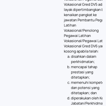
Vokasional Gred DV5 adal
layak dipertimbangkan ba
kenaikan pangkat ke
jawatan Pembantu Pegaw
Latihan
Vokasional/Penolong
Pegawai Latihan
Vokasional/Pegawai Lati
Vokasional Gred DV6 yan
kosong apabila telah:
disahkan dalam
perkhidmatan;
mencapai tahap
prestasi yang
ditetapkan;
memenuhi kompeten
dan potensi yang
ditetapkan; dan
diperakukan oleh Ket
Jabatan/Perkhidmata