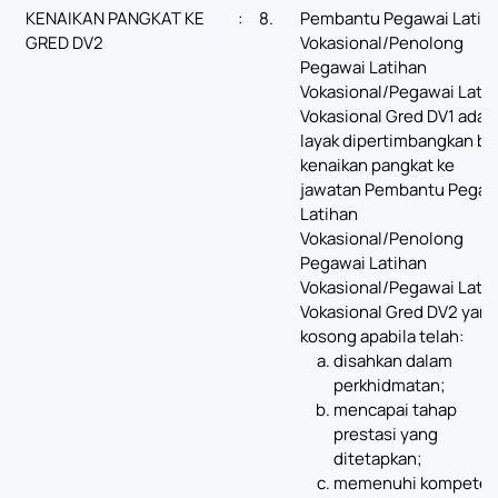
KENAIKAN PANGKAT KE
:
8.
Pembantu Pegawai Latih
GRED DV2
Vokasional/Penolong
Pegawai Latihan
Vokasional/Pegawai Lati
Vokasional Gred DV1 adal
layak dipertimbangkan ba
kenaikan pangkat ke
jawatan Pembantu Pegaw
Latihan
Vokasional/Penolong
Pegawai Latihan
Vokasional/Pegawai Lati
Vokasional Gred DV2 yan
kosong apabila telah:
disahkan dalam
perkhidmatan;
mencapai tahap
prestasi yang
ditetapkan;
memenuhi kompeten