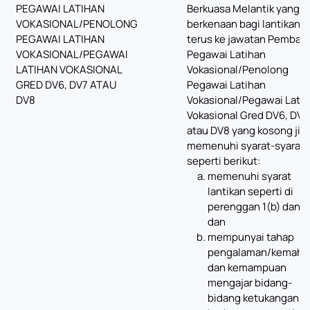
PEGAWAI LATIHAN
Berkuasa Melantik yang
VOKASIONAL/PENOLONG
berkenaan bagi lantikan
PEGAWAI LATIHAN
terus ke jawatan Pemban
VOKASIONAL/PEGAWAI
Pegawai Latihan
LATIHAN VOKASIONAL
Vokasional/Penolong
GRED DV6, DV7 ATAU
Pegawai Latihan
DV8
Vokasional/Pegawai Lati
Vokasional Gred DV6, DV7
atau DV8 yang kosong jik
memenuhi syarat-syarat
seperti berikut:
memenuhi syarat
lantikan seperti di
perenggan 1(b) dan 2
dan
mempunyai tahap
pengalaman/kemahir
dan kemampuan
mengajar bidang-
bidang ketukangan