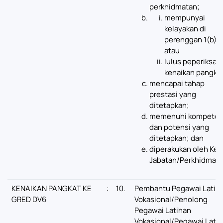
perkhidmatan;
mempunyai
kelayakan di
perenggan 1(b);
atau
lulus peperiksaa
kenaikan pangkat
mencapai tahap
prestasi yang
ditetapkan;
memenuhi kompeten
dan potensi yang
ditetapkan; dan
diperakukan oleh Ket
Jabatan/Perkhidmata
KENAIKAN PANGKAT KE
:
10.
Pembantu Pegawai Latih
GRED DV6
Vokasional/Penolong
Pegawai Latihan
Vokasional/Pegawai Lati