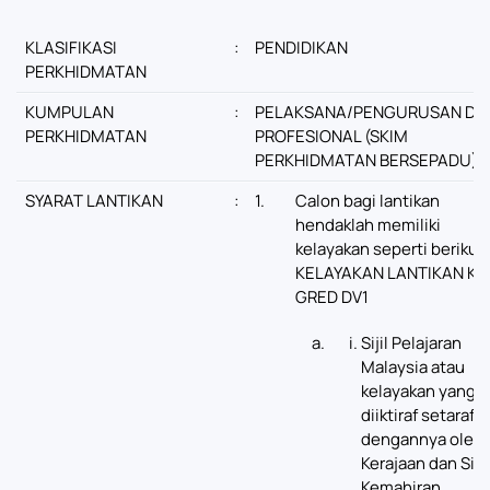
KLASIFIKASI
:
PENDIDIKAN
PERKHIDMATAN
KUMPULAN
:
PELAKSANA/PENGURUSAN DA
PERKHIDMATAN
PROFESIONAL (SKIM
PERKHIDMATAN BERSEPADU)
SYARAT LANTIKAN
:
1.
Calon bagi lantikan
hendaklah memiliki
kelayakan seperti berikut:
KELAYAKAN LANTIKAN KE
GRED DV1
Sijil Pelajaran
Malaysia atau
kelayakan yang
diiktiraf setaraf
dengannya oleh
Kerajaan dan Sijil
Kemahiran