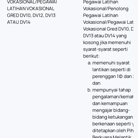
VOKASIONAL/PEGAWAI
Pegawai Latihan
LATIHAN VOKASIONAL
Vokasional/Penolong
GRED DV10, DV12, DV13
Pegawai Latihan
ATAU DV14
Vokasional/Pegawai Lati
Vokasional Gred DV10, DV
DV13 atau DV14 yang
kosong jika memenuhi
syarat-syarat seperti
berikut:
memenuhi syarat
lantikan seperti di
perenggan 1(c) dan 2;
dan
mempunyai tahap
pengalaman/kemahir
dan kemampuan
mengajar bidang-
bidang ketukangan
berkenaan seperti ya
ditetapkan oleh Piha
Berkuasa Melantik.