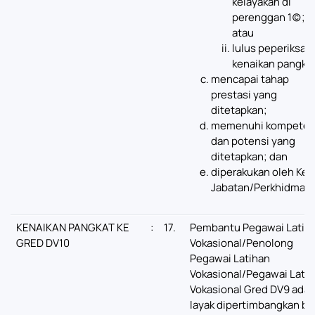
kelayakan di
perenggan 1(c);
atau
lulus peperiksaa
kenaikan pangkat
mencapai tahap
prestasi yang
ditetapkan;
memenuhi kompeten
dan potensi yang
ditetapkan; dan
diperakukan oleh Ket
Jabatan/Perkhidmata
KENAIKAN PANGKAT KE
:
17.
Pembantu Pegawai Latih
GRED DV10
Vokasional/Penolong
Pegawai Latihan
Vokasional/Pegawai Lati
Vokasional Gred DV9 adal
layak dipertimbangkan ba