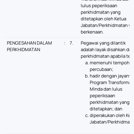
lulus peperiksaan
perkhidmatan yang
ditetapkan oleh Ketua
Jabatan/Perkhidmatan ya
berkenaan.
PENGESAHAN DALAM
:
7.
Pegawai yang dilantik
PERKHIDMATAN
adalah layak disahkan da
perkhidmatan apabila tela
memenuhi tempoh
percubaan;
hadir dengan jayanya
Program Transformas
Minda dan lulus
peperiksaan
perkhidmatan yang
ditetapkan; dan
diperakukan oleh Ket
Jabatan/Perkhidmata