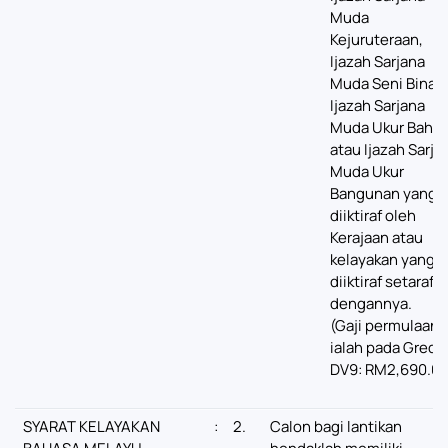
Muda
Kejuruteraan,
Ijazah Sarjana
Muda Seni Bina,
Ijazah Sarjana
Muda Ukur Baha
atau Ijazah Sarja
Muda Ukur
Bangunan yang
diiktiraf oleh
Kerajaan atau
kelayakan yang
diiktiraf setaraf
dengannya.
(Gaji permulaan
ialah pada Gred
DV9: RM2,690.00
SYARAT KELAYAKAN
:
2.
Calon bagi lantikan