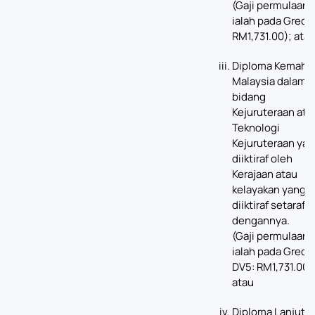
(Gaji permulaan
ialah pada Gred E
RM1,731.00); ata
Diploma Kemahir
Malaysia dalam
bidang
Kejuruteraan ata
Teknologi
Kejuruteraan ya
diiktiraf oleh
Kerajaan atau
kelayakan yang
diiktiraf setaraf
dengannya.
(Gaji permulaan
ialah pada Gred
DV5: RM1,731.00)
atau
Diploma Lanjuta