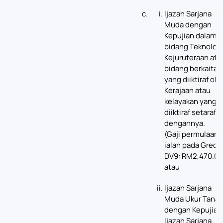
Ijazah Sarjana
Muda dengan
Kepujian dalam
bidang Teknolog
Kejuruteraan ata
bidang berkaitan
yang diiktiraf ole
Kerajaan atau
kelayakan yang
diiktiraf setaraf
dengannya.
(Gaji permulaan
ialah pada Gred
DV9: RM2,470.00
atau
Ijazah Sarjana
Muda Ukur Tana
dengan Kepujian
Ijazah Sarjana