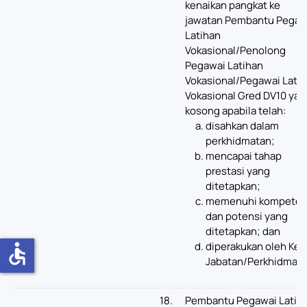
kenaikan pangkat ke
jawatan Pembantu Pegaw
Latihan
Vokasional/Penolong
Pegawai Latihan
Vokasional/Pegawai Lati
Vokasional Gred DV10 yan
kosong apabila telah:
disahkan dalam
perkhidmatan;
mencapai tahap
prestasi yang
ditetapkan;
memenuhi kompeten
dan potensi yang
ditetapkan; dan
diperakukan oleh Ket
accessible
Jabatan/Perkhidmata
18.
Pembantu Pegawai Latih