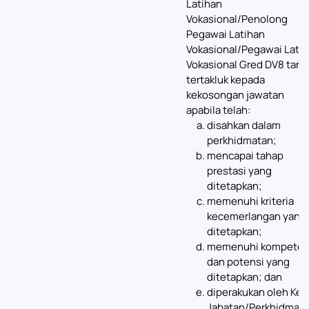
Latihan
Vokasional/Penolong
Pegawai Latihan
Vokasional/Pegawai Lati
Vokasional Gred DV8 tanp
tertakluk kepada
kekosongan jawatan
apabila telah:
disahkan dalam
perkhidmatan;
mencapai tahap
prestasi yang
ditetapkan;
memenuhi kriteria
kecemerlangan yang
ditetapkan;
memenuhi kompeten
dan potensi yang
ditetapkan; dan
diperakukan oleh Ket
Jabatan/Perkhidmata