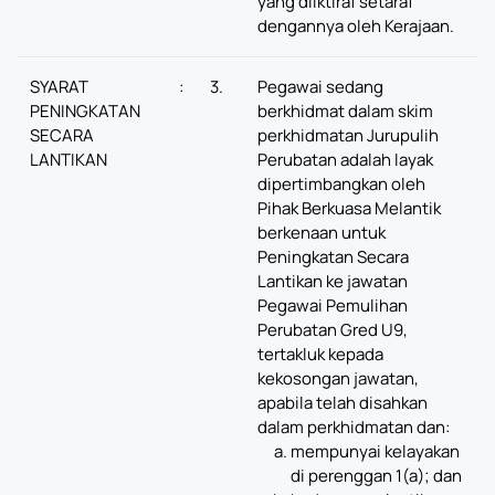
yang diiktiraf setaraf
dengannya oleh Kerajaan.
SYARAT
:
3.
Pegawai sedang
PENINGKATAN
berkhidmat dalam skim
SECARA
perkhidmatan Jurupulih
LANTIKAN
Perubatan adalah layak
dipertimbangkan oleh
Pihak Berkuasa Melantik
berkenaan untuk
Peningkatan Secara
Lantikan ke jawatan
Pegawai Pemulihan
Perubatan Gred U9,
tertakluk kepada
kekosongan jawatan,
apabila telah disahkan
dalam perkhidmatan dan:
mempunyai kelayakan
di perenggan 1(a); dan