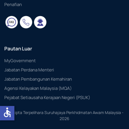
Penafian
Pautan Luar
MyGovernment
Jabatan Perdana Menteri
Jabatan Pembangunan Kemahiran
Agensi Kelayakan Malaysia (MQA)
Pejabat Setiausaha Kerajaan Negeri (PSUK)
accessible
Hakcipta Terpelihara Suruhajaya Perkhidmatan Awam Malaysia -
2026