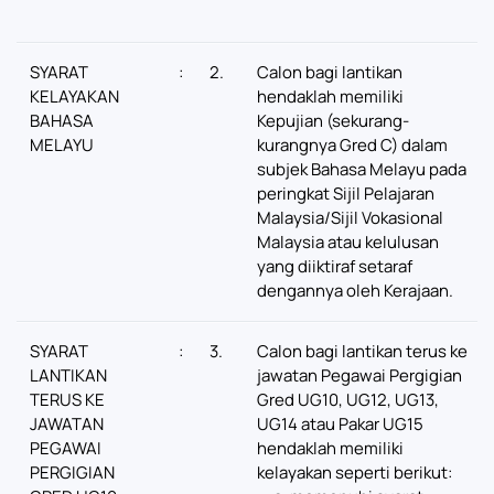
SYARAT
:
2.
Calon bagi lantikan
KELAYAKAN
hendaklah memiliki
BAHASA
Kepujian (sekurang-
MELAYU
kurangnya Gred C) dalam
subjek Bahasa Melayu pada
peringkat Sijil Pelajaran
Malaysia/Sijil Vokasional
Malaysia atau kelulusan
yang diiktiraf setaraf
dengannya oleh Kerajaan.
SYARAT
:
3.
Calon bagi lantikan terus ke
LANTIKAN
jawatan Pegawai Pergigian
TERUS KE
Gred UG10, UG12, UG13,
JAWATAN
UG14 atau Pakar UG15
PEGAWAI
hendaklah memiliki
PERGIGIAN
kelayakan seperti berikut: