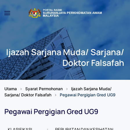
Skip to main content
Ijazah Sarjana Muda/ Sarjana/
Doktor Falsafah
Utama
Syarat Permohonan
Ijazah Sarjana Muda/
Sarjana/ Doktor Falsafah
Pegawai Pergigian Gred UG9
Pegawai Pergigian Gred UG9
KLASIFIKASI
:
PERUBATAN DAN KESIHATAN