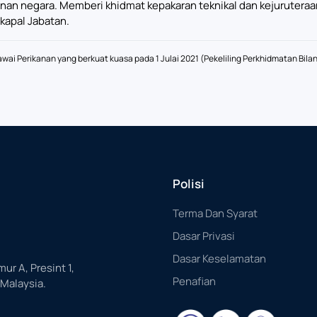
anan negara. Memberi khidmat kepakaran teknikal dan kejuruter
kapal Jabatan.
i Perikanan yang berkuat kuasa pada 1 Julai 2021 (Pekeliling Perkhidmatan Bila
Polisi
Terma Dan Syarat
Dasar Privasi
Dasar Keselamatan
mur A, Presint 1,
Penafian
 Malaysia.