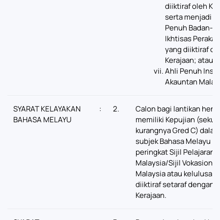
diiktiraf oleh Ke
serta menjadi Ah
Penuh Badan-b
Ikhtisas Peraka
yang diiktiraf ol
Kerajaan; atau
Ahli Penuh Insti
Akauntan Malays
SYARAT KELAYAKAN
:
2.
Calon bagi lantikan hend
BAHASA MELAYU
memiliki Kepujian (sekur
kurangnya Gred C) dala
subjek Bahasa Melayu p
peringkat Sijil Pelajaran
Malaysia/Sijil Vokasional
Malaysia atau kelulusan
diiktiraf setaraf dengann
Kerajaan.