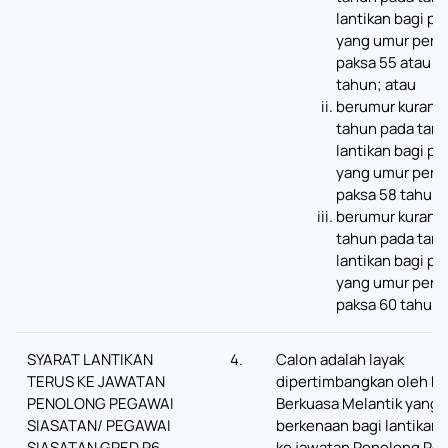
lantikan bagi p
yang umur pers
paksa 55 atau 5
tahun; atau
berumur kurang 
tahun pada tari
lantikan bagi p
yang umur pers
paksa 58 tahun;
berumur kurang 
tahun pada tari
lantikan bagi p
yang umur pers
paksa 60 tahun.
SYARAT LANTIKAN
4.
Calon adalah layak
TERUS KE JAWATAN
dipertimbangkan oleh Pi
PENOLONG PEGAWAI
Berkuasa Melantik yang
SIASATAN/ PEGAWAI
berkenaan bagi lantikan 
SIASATAN GRED P6
ke jawatan Penolong Pe