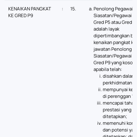
KENAIKAN PANGKAT
:
15.
Penolong Pegawai
KE GRED P9
Siasatan/Pegawai S
Gred P5 atau Gred P
adalah layak
dipertimbangkan ba
kenaikan pangkat ke
jawatan Penolong P
Siasatan/Pegawai S
Gred P9 yang koson
apabila telah:
disahkan dalam
perkhidmatan;
mempunyai kel
di perenggan 1(d
mencapai tahap
prestasi yang
ditetapkan;
memenuhi komp
dan potensi ya
ditetapkan; dan