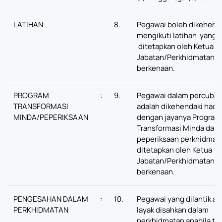
LATIHAN
8.
Pegawai boleh dikehend
mengikuti latihan yang
ditetapkan oleh Ketua
Jabatan/Perkhidmatan y
berkenaan.
PROGRAM
:
9.
Pegawai dalam percuba
TRANSFORMASI
adalah dikehendaki hadir
MINDA/PEPERIKSAAN
dengan jayanya Program
Transformasi Minda dan 
peperiksaan perkhidmat
ditetapkan oleh Ketua
Jabatan/Perkhidmatan y
berkenaan.
PENGESAHAN DALAM
:
10.
Pegawai yang dilantik ad
PERKHIDMATAN
layak disahkan dalam
perkhidmatan apabila tel