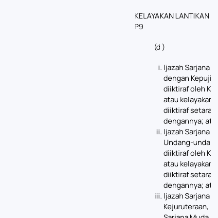
KELAYAKAN LANTIKAN K
P9
(d )
ljazah Sarjana 
dengan Kepujia
diiktiraf oleh Ke
atau kelayakan 
diiktiraf setaraf
dengannya; ata
Ijazah Sarjana 
Undang-undang
diiktiraf oleh Ke
atau kelayakan 
diiktiraf setaraf
dengannya; ata
ljazah Sarjana 
Kejuruteraan, Ij
Sarjana Muda U