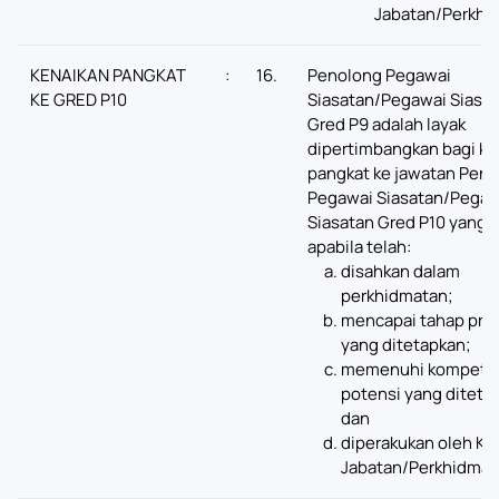
Jabatan/Perkhi
KENAIKAN PANGKAT
:
16.
Penolong Pegawai
KE GRED P10
Siasatan/Pegawai Siasa
Gred P9 adalah layak
dipertimbangkan bagi ke
pangkat ke jawatan Pen
Pegawai Siasatan/Pegaw
Siasatan Gred P10 yang 
apabila telah:
disahkan dalam
perkhidmatan;
mencapai tahap pres
yang ditetapkan;
memenuhi kompeten
potensi yang diteta
dan
diperakukan oleh Ke
Jabatan/Perkhidmat