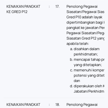
KENAIKAN PANGKAT
:
17.
Penolong Pegawai
KE GRED P12
Siasatan/Pegawai Siasa
Gred P10 adalah layak
dipertimbangkan bagi ke
pangkat ke jawatan Pen
Pegawai Siasatan/Pegaw
Siasatan Gred P12 yang 
apabila telah:
disahkan dalam
perkhidmatan;
mencapai tahap pres
yang ditetapkan;
memenuhi kompeten
potensi yang diteta
dan
diperakukan oleh Ke
Jabatan/Perkhidmat
KENAIKAN PANGKAT
:
18.
Penolong Pegawai