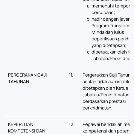
memenuhi tempoh
percubaan;
hadir dengan jayany
Program Transforma
Minda dan lulus
peperiksaan perkhi
yang ditetapkan;
diperakukan oleh Ke
Jabatan/Perkhidmat
PERGERAKAN GAJI
11.
Pergerakkan Gaji Tahuna
TAHUNAN
adalah tidak automatik d
ditetapkan oleh Ketua
Jabatan/Perkhidmatan
berdasarkan prestasi
perkhidmatan.
KEPERLUAN
12.
Pegawai hendaklah mem
KOMPETENSI DAN
kompetensi dan potensi