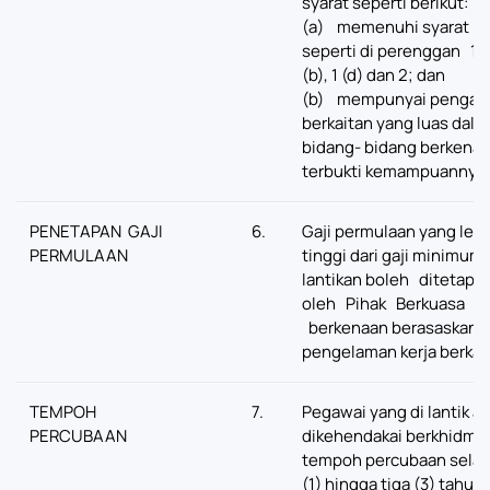
syarat seperti berikut:
(a) memenuhi syarat la
seperti di perenggan 1 (a
(b), 1 (d) dan 2; dan
(b) mempunyai pengal
berkaitan yang luas dala
bidang- bidang berkenaa
terbukti kemampuannya
PENETAPAN GAJI
6.
Gaji permulaan yang lebi
PERMULAAN
tinggi dari gaji minimum
lantikan boleh ditetap
oleh Pihak Berkuasa Me
berkenaan berasaskan 
pengelaman kerja berkai
TEMPOH
7.
Pegawai yang di lantik a
PERCUBAAN
dikehendakai berkhidma
tempoh percubaan sela
(1) hingga tiga (3) tahun.