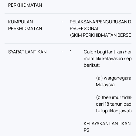
PERKHIDMATAN
KUMPULAN
:
PELAKSANA/PENGURUSAN DA
PERKHIDMATAN
PROFESIONAL
(SKIM PERKHIDMATAN BERSEP
SYARAT LANTIKAN
:
1.
Calon bagi lantikan hend
memiliki kelayakan seper
berikut:
(a ) warganegara
Malaysia;
(b )berumur tidak 
dari 18 tahun pada 
tutup iklan jawatan
KELAYAKAN LANTIKAN K
P5