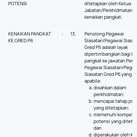
POTENSI
ditetapkan oleh Ketua
Jabatan/Perkhidmatan u
kenaikan pangkat.
KENAIKAN PANGKAT
:
13.
Penolong Pegawai
KE GRED P6
Siasatan/Pegawai Siasa
Gred P5 adalah layak
dipertimbangkan bagi ke
pangkat ke jawatan Pen
Pegawai Siasatan/Pegaw
Siasatan Gred P6 yang k
apabila:
disahkan dalam
perkhidmatan;
mencapai tahap pres
yang ditetapkan;
memenuhi kompeten
potensi yang diteta
dan
diperakukan oleh Ke