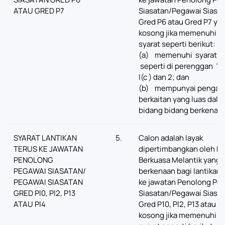
ATAU GRED P7
Siasatan/Pegawai Siasa
Gred P6 atau Gred P7 ya
kosong jika memenuhi sy
syarat seperti berikut:
(a) memenuhi syarat la
seperti di perenggan 1(a),
l(c ) dan 2; dan
(b) mempunyai pengal
berkaitan yang luas dala
bidang­ bidang berkenaan
SYARAT LANTIKAN
5.
Calon adalah layak
TERUS KE JAWATAN
dipertimbangkan oleh Pi
PENOLONG
Berkuasa Melantik yang
PEGAWAI SIASATAN/
berkenaan bagi lantikan 
PEGAWAI SIASATAN
ke jawatan Penolong Pe
GRED Pl0, Pl2, P13
Siasatan/Pegawai Siasa
ATAU Pl4
Gred P10, Pl2, P13 atau P
kosong jika memenuhi sy