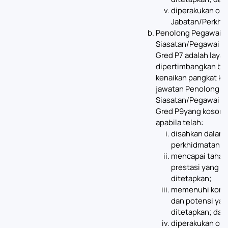
diperakukan ole
Jabatan/Perkhi
Penolong Pegawai
Siasatan/Pegawai S
Gred P7 adalah layak
dipertimbangkan ba
kenaikan pangkat ke
jawatan Penolong P
Siasatan/Pegawai S
Gred P9yang koson
apabila telah:
disahkan dalam
perkhidmatan;
mencapai tahap
prestasi yang
ditetapkan;
memenuhi komp
dan potensi ya
ditetapkan; dan
diperakukan ole