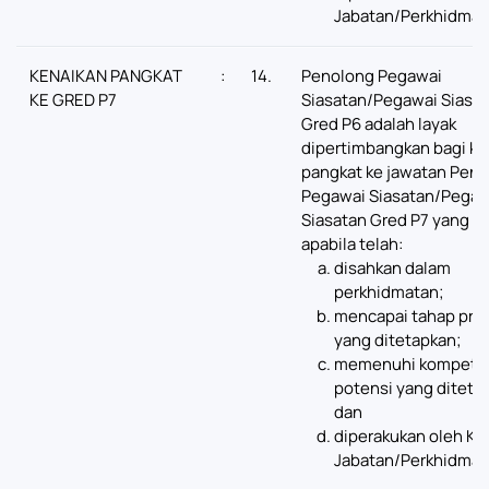
Jabatan/Perkhidmat
KENAIKAN PANGKAT
:
14.
Penolong Pegawai
KE GRED P7
Siasatan/Pegawai Siasa
Gred P6 adalah layak
dipertimbangkan bagi ke
pangkat ke jawatan Pen
Pegawai Siasatan/Pegaw
Siasatan Gred P7 yang k
apabila telah:
disahkan dalam
perkhidmatan;
mencapai tahap pres
yang ditetapkan;
memenuhi kompeten
potensi yang diteta
dan
diperakukan oleh Ke
Jabatan/Perkhidmat