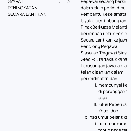
SYARAT
:
3.
Pegawai sedang berkhi
PENINGKATAN
dalam skim perkhidmata
SECARA LANTIKAN
Pembantu Keselamatan 
layak dipertimbangkan o
Pihak Berkuasa Melantik
berkenaan untuk Pening
Secara Lantikan ke jawat
Penolong Pegawai
Siasatan/Pegawai Siasa
Gred P5, tertakluk kepad
kekosongan jawatan, apa
telah disahkan dalam
perkhidmatan dan:
mempunyai kel
di perenggan 1(c
atau
lulus Peperiksa
Khas; dan
had umur pelantikan
berumur kurang 
tahun pada tari