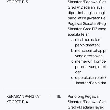
KE GRED P13
Siasatan/Pegawai Siasa
Gred P12 adalah layak
dipertimbangkan bagi ke
pangkat ke jawatan Pen
Pegawai Siasatan/Pegaw
Siasatan Grcd Pl3 yang 
apabila telah:
disahkan dalam
perkhidmatan;
mencapai tahap pres
yang ditetapkan;
memenuhi kompeten
potensi yang diteta
dan
diperakukan oleh Ke
Jabatan/Perkhidmat
KENAIKAN PANGKAT
:
19.
Penolong Pegawai
KE GRED P14
Siasatan/Pegawai Siasa
Gred Pl3 adalah layak