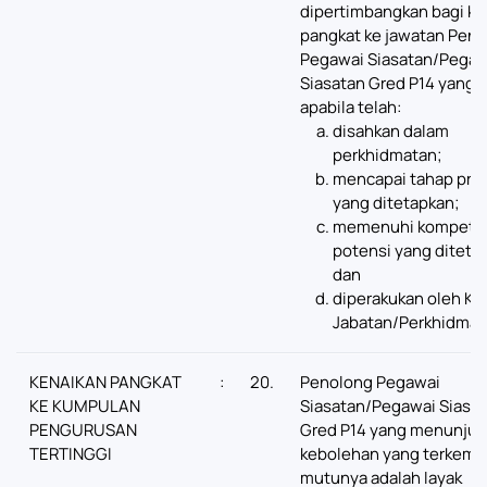
dipertimbangkan bagi ke
pangkat ke jawatan Pen
Pegawai Siasatan/Pegaw
Siasatan Gred P14 yang 
apabila telah:
disahkan dalam
perkhidmatan;
mencapai tahap pres
yang ditetapkan;
memenuhi kompeten
potensi yang diteta
dan
diperakukan oleh Ke
Jabatan/Perkhidmat
KENAIKAN PANGKAT
:
20.
Penolong Pegawai
KE KUMPULAN
Siasatan/Pegawai Siasa
PENGURUSAN
Gred P14 yang menunjuk
TERTINGGI
kebolehan yang terkemu
mutunya adalah layak