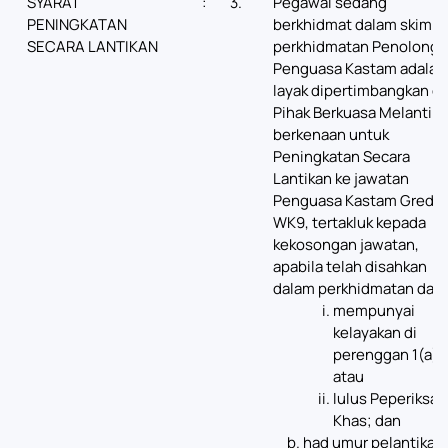
SYARAT
:
3.
Pegawai sedang
PENINGKATAN
berkhidmat dalam skim
SECARA LANTIKAN
perkhidmatan Penolong
Penguasa Kastam adalah
layak dipertimbangkan o
Pihak Berkuasa Melantik
berkenaan untuk
Peningkatan Secara
Lantikan ke jawatan
Penguasa Kastam Gred
WK9, tertakluk kepada
kekosongan jawatan,
apabila telah disahkan
dalam perkhidmatan dan:
mempunyai
kelayakan di
perenggan 1(a);
atau
lulus Peperiksaa
Khas; dan
had umur pelantikan: