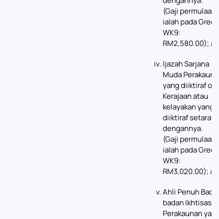
dengannya.
(Gaji permulaan
ialah pada Gred
WK9:
RM2,580.00); at
Ijazah Sarjana
Muda Perakauna
yang diiktiraf ol
Kerajaan atau
kelayakan yang
diiktiraf setaraf
dengannya.
(Gaji permulaan
ialah pada Gred
WK9:
RM3,020.00); at
Ahli Penuh Bada
badan Ikhtisas
Perakaunan yan