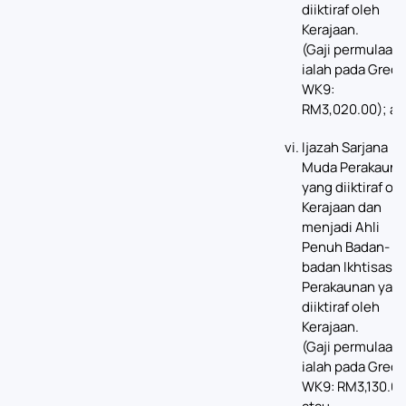
diiktiraf oleh
Kerajaan.
(Gaji permulaan
ialah pada Gred
WK9:
RM3,020.00); at
Ijazah Sarjana
Muda Perakauna
yang diiktiraf ol
Kerajaan dan
menjadi Ahli
Penuh Badan-
badan Ikhtisas
Perakaunan yan
diiktiraf oleh
Kerajaan.
(Gaji permulaan
ialah pada Gred
WK9: RM3,130.00