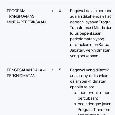
PROGRAM
:
4.
Pegawai dalam percubaa
TRANSFORMASI
adalah dikehendaki hadir
MINDA/PEPERIKSAAN
dengan jayanya Program
Transformasi Minda dan
lulus peperiksaan
perkhidmatan yang
ditetapkan oleh Ketua
Jabatan/Perkhidmatan
yang berkenaan.
PENGESAHAN DALAM
:
5.
Pegawai yang dilantik
PERKHIDMATAN
adalah layak disahkan
dalam perkhidmatan
apabila telah:
memenuhi tempoh
percubaan;
hadir dengan jayany
Program Transformas