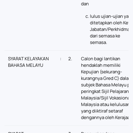
dan
lulus ujian-ujian yan
ditetapkan oleh Ketu
Jabatan/Perkhidmat
dari semasa ke
semasa.
SYARAT KELAYAKAN
:
2.
Calon bagi lantikan
BAHASA MELAYU
hendaklah memiliki
Kepujian (sekurang-
kurangnya Gred C) dalam
subjek Bahasa Melayu pa
peringkat Sijil Pelajaran
Malaysia/Sijil Vokasional
Malaysia atau kelulusan
yang diiktiraf setaraf
dengannya oleh Kerajaan