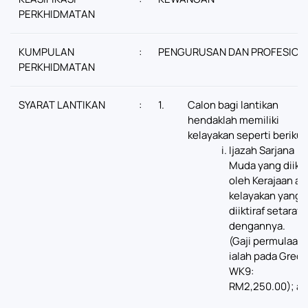
PERKHIDMATAN
KUMPULAN
:
PENGURUSAN DAN PROFESION
PERKHIDMATAN
SYARAT LANTIKAN
:
1.
Calon bagi lantikan
hendaklah memiliki
kelayakan seperti berikut
Ijazah Sarjana
Muda yang diikti
oleh Kerajaan at
kelayakan yang
diiktiraf setaraf
dengannya.
(Gaji permulaan
ialah pada Gred
WK9:
RM2,250.00); at