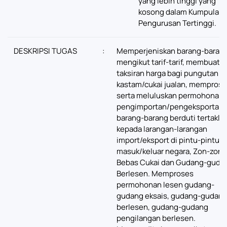
yang lebih tinggi yang
kosong dalam Kumpulan
Pengurusan Tertinggi.
DESKRIPSI TUGAS
:
Memperjeniskan barang-baran
mengikut tarif-tarif, membuat
taksiran harga bagi pungutan du
kastam/cukai jualan, mempros
serta meluluskan permohonan
pengimportan/pengeksportan
barang-barang berduti tertaklu
kepada larangan-larangan
import/eksport di pintu-pintu
masuk/keluar negara, Zon-zon
Bebas Cukai dan Gudang-guda
Berlesen. Memproses
permohonan lesen gudang-
gudang eksais, gudang-gudan
berlesen, gudang-gudang
pengilangan berlesen.