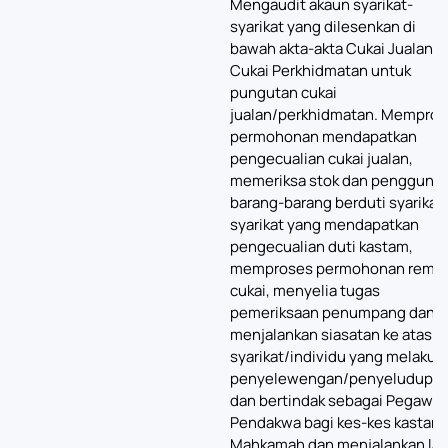
Mengaudit akaun syarikat-
syarikat yang dilesenkan di
bawah akta-akta Cukai Jualan d
Cukai Perkhidmatan untuk
pungutan cukai
jualan/perkhidmatan. Mempro
permohonan mendapatkan
pengecualian cukai jualan,
memeriksa stok dan pengguna
barang-barang berduti syarikat
syarikat yang mendapatkan
pengecualian duti kastam,
memproses permohonan remis
cukai, menyelia tugas
pemeriksaan penumpang dan
menjalankan siasatan ke atas
syarikat/individu yang melakuk
penyelewengan/penyeludupa
dan bertindak sebagai Pegawai
Pendakwa bagi kes-kes kastam 
Mahkamah dan menjalankan lai