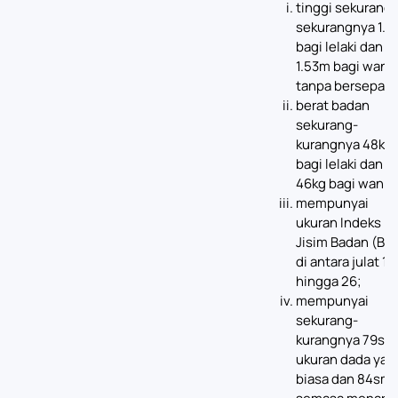
tinggi sekurang-
sekurangnya 1.
bagi lelaki dan
1.53m bagi wanit
tanpa bersepatu
berat badan
sekurang-
kurangnya 48kg
bagi lelaki dan
46kg bagi wanita
mempunyai
ukuran Indeks
Jisim Badan (BM
di antara julat 19
hingga 26;
mempunyai
sekurang-
kurangnya 79sm
ukuran dada yan
biasa dan 84sm