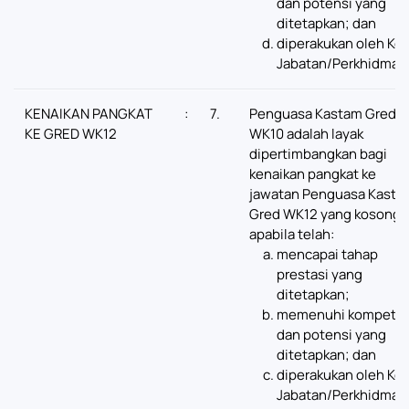
dan potensi yang
ditetapkan; dan
diperakukan oleh Ke
Jabatan/Perkhidmat
KENAIKAN PANGKAT
:
7.
Penguasa Kastam Gred
KE GRED WK12
WK10 adalah layak
dipertimbangkan bagi
kenaikan pangkat ke
jawatan Penguasa Kasta
Gred WK12 yang kosong
apabila telah:
mencapai tahap
prestasi yang
ditetapkan;
memenuhi kompeten
dan potensi yang
ditetapkan; dan
diperakukan oleh Ke
Jabatan/Perkhidmat