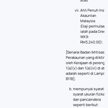
atau
Ahli Penuh Insti
Akauntan
Malaysia.
(Gaji permulaan
ialah pada Gred
WK9:
RM3,240.00);
[Senarai Badan Ikhtisas
Perakaunan yang diiktiraf
oleh Kerajaan di perengg
1(a)(v) dan 1(a)(vi) di ata
adalah seperti di Lampira
B11B];
mempunyai syarat-
syarat ukuran fizikal
dan pancaindera
seperti berikut: