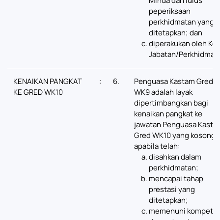
Minda dan lulus
peperiksaan
perkhidmatan yang
ditetapkan; dan
diperakukan oleh Ke
Jabatan/Perkhidmat
KENAIKAN PANGKAT
:
6.
Penguasa Kastam Gred
KE GRED WK10
WK9 adalah layak
dipertimbangkan bagi
kenaikan pangkat ke
jawatan Penguasa Kasta
Gred WK10 yang kosong
apabila telah:
disahkan dalam
perkhidmatan;
mencapai tahap
prestasi yang
ditetapkan;
memenuhi kompeten