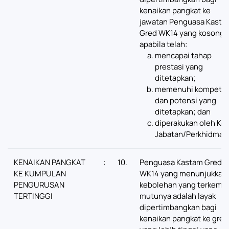
kenaikan pangkat ke
jawatan Penguasa Kasta
Gred WK14 yang kosong
apabila telah:
mencapai tahap
prestasi yang
ditetapkan;
memenuhi kompeten
dan potensi yang
ditetapkan; dan
diperakukan oleh Ke
Jabatan/Perkhidmat
KENAIKAN PANGKAT
:
10.
Penguasa Kastam Gred
KE KUMPULAN
WK14 yang menunjukkan
PENGURUSAN
kebolehan yang terkemu
TERTINGGI
mutunya adalah layak
dipertimbangkan bagi
kenaikan pangkat ke gred