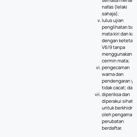
semasa menarik
nafas (lelaki
sahaja);
lulus ujian
penglihatan bag
mata kiri dan ka
dengan ketetap
V6/9 tanpa
menggunakan
cermin mata;
pengecaman
warna dan
pendengaran ya
tidak cacat; dan
diperiksa dan
diperakui sihat
untuk berkhidma
oleh pengamal
perubatan
berdaftar.