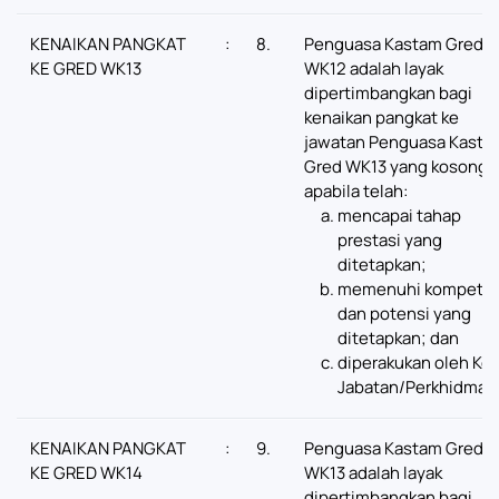
KENAIKAN PANGKAT
:
8.
Penguasa Kastam Gred
KE GRED WK13
WK12 adalah layak
dipertimbangkan bagi
kenaikan pangkat ke
jawatan Penguasa Kasta
Gred WK13 yang kosong
apabila telah:
mencapai tahap
prestasi yang
ditetapkan;
memenuhi kompeten
dan potensi yang
ditetapkan; dan
diperakukan oleh Ke
Jabatan/Perkhidmat
KENAIKAN PANGKAT
:
9.
Penguasa Kastam Gred
KE GRED WK14
WK13 adalah layak
dipertimbangkan bagi