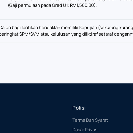
(Gaji permulaan pada Gred U1: RM1,500.00).
Calon bagi lantikan hendaklah memiliki Kepujian (sekurang kura
peringkat SPM/SVM atau kelulusan yang diiktiraf setaraf dengann
Polisi
Terma Dan Syarat
Dasar Privasi