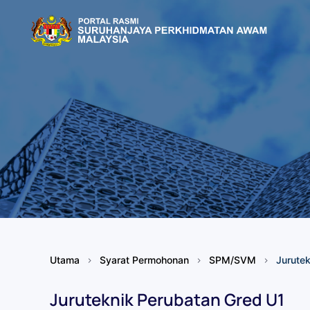
Skip to main content
Utama
Syarat Permohonan
SPM/SVM
Jurute
Juruteknik Perubatan Gred U1