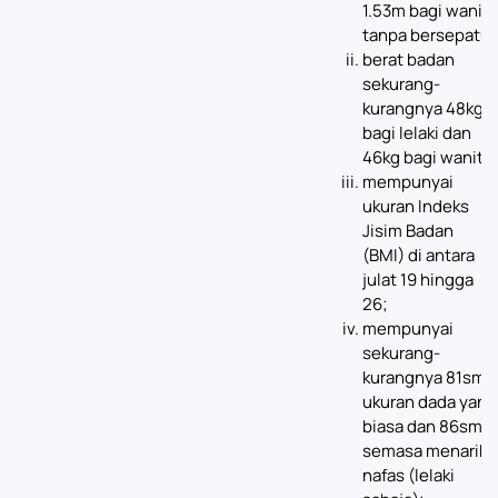
1.53m bagi wanita
tanpa bersepatu;
berat badan
sekurang-
kurangnya 48kg
bagi lelaki dan
46kg bagi wanita;
mempunyai
ukuran Indeks
Jisim Badan
(BMI) di antara
julat 19 hingga
26;
mempunyai
sekurang-
kurangnya 81sm
ukuran dada yang
biasa dan 86sm
semasa menarik
nafas (lelaki