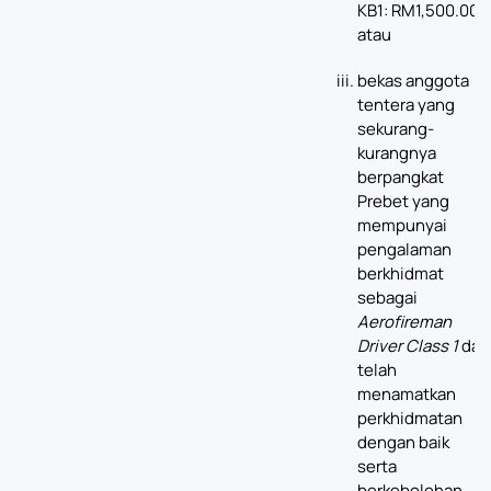
KB1: RM1,500.00);
atau
bekas anggota
tentera yang
sekurang-
kurangnya
berpangkat
Prebet yang
mempunyai
pengalaman
berkhidmat
sebagai
Aerofireman
Driver Class 1
dan
telah
menamatkan
perkhidmatan
dengan baik
serta
berkebolehan