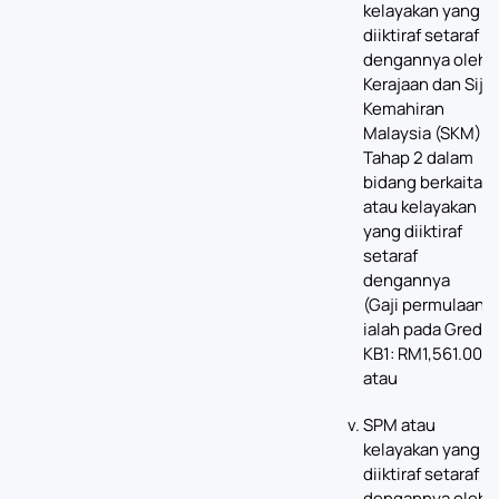
kelayakan yang
diiktiraf setaraf
dengannya oleh
Kerajaan dan Sijil
Kemahiran
Malaysia (SKM)
Tahap 2 dalam
bidang berkaitan
atau kelayakan
yang diiktiraf
setaraf
dengannya
(Gaji permulaan
ialah pada Gred
KB1: RM1,561.00);
atau
SPM atau
kelayakan yang
diiktiraf setaraf
dengannya oleh