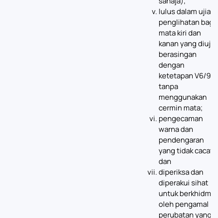
sahaja);
lulus dalam ujian
penglihatan bagi
mata kiri dan
kanan yang diuji
berasingan
dengan
ketetapan V6/9
tanpa
menggunakan
cermin mata;
pengecaman
warna dan
pendengaran
yang tidak cacat;
dan
diperiksa dan
diperakui sihat
untuk berkhidmat
oleh pengamal
perubatan yang