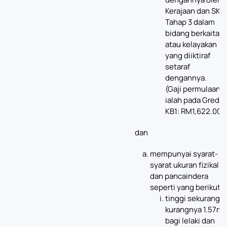
Kerajaan dan SKM
Tahap 3 dalam
bidang berkaitan
atau kelayakan
yang diiktiraf
setaraf
dengannya.
(Gaji permulaan
ialah pada Gred
KB1: RM1,622.00).
dan
mempunyai syarat-
syarat ukuran fizikal
dan pancaindera
seperti yang berikut:
tinggi sekurang-
kurangnya 1.57m
bagi lelaki dan