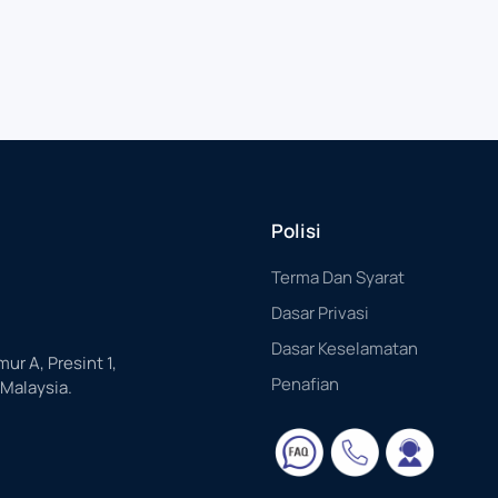
Polisi
Terma Dan Syarat
Dasar Privasi
Dasar Keselamatan
mur A, Presint 1,
Penafian
 Malaysia.