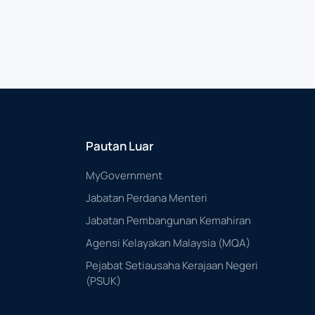
Pautan Luar
MyGovernment
Jabatan Perdana Menteri
Jabatan Pembangunan Kemahiran
Agensi Kelayakan Malaysia (MQA)
Pejabat Setiausaha Kerajaan Negeri
(PSUK)