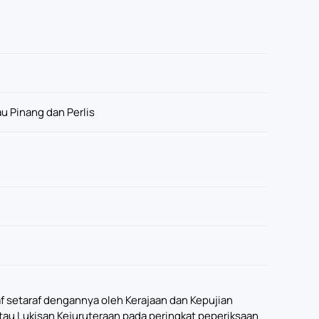
u Pinang dan Perlis
raf setaraf dengannya oleh Kerajaan dan Kepujian
tau Lukisan Kejuruteraan pada peringkat peperiksaan