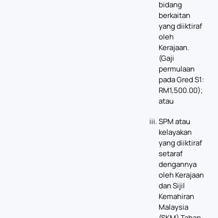
bidang
berkaitan
yang diiktiraf
oleh
Kerajaan.
(Gaji
permulaan
pada Gred S1:
RM1,500.00);
atau
SPM atau
kelayakan
yang diiktiraf
setaraf
dengannya
oleh Kerajaan
dan Sijil
Kemahiran
Malaysia
(SKM) Tahap