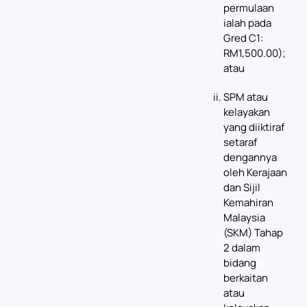
permulaan
ialah pada
Gred C1:
RM1,500.00);
atau
SPM atau
kelayakan
yang diiktiraf
setaraf
dengannya
oleh Kerajaan
dan Sijil
Kemahiran
Malaysia
(SKM) Tahap
2 dalam
bidang
berkaitan
atau