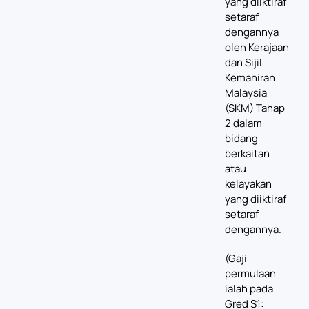
yang diiktiraf
setaraf
dengannya
oleh Kerajaan
dan Sijil
Kemahiran
Malaysia
(SKM) Tahap
2 dalam
bidang
berkaitan
atau
kelayakan
yang diiktiraf
setaraf
dengannya.
(Gaji
permulaan
ialah pada
Gred S1: