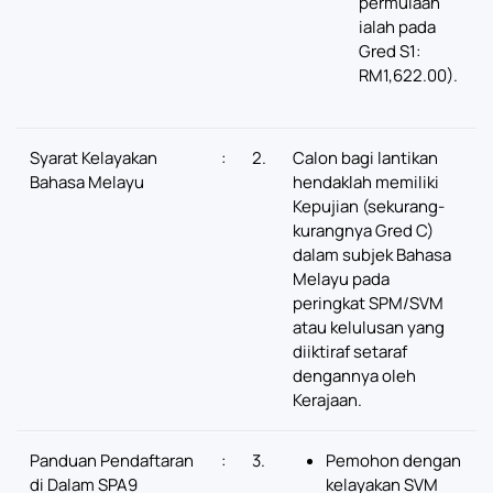
permulaan
ialah pada
Gred S1:
RM1,622.00).
Syarat Kelayakan
:
2.
Calon bagi lantikan
Bahasa Melayu
hendaklah memiliki
Kepujian (sekurang-
kurangnya Gred C)
dalam subjek Bahasa
Melayu pada
peringkat SPM/SVM
atau kelulusan yang
diiktiraf setaraf
dengannya oleh
Kerajaan.
Panduan Pendaftaran
:
3.
Pemohon dengan
di Dalam SPA9
kelayakan SVM