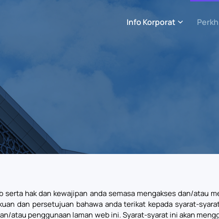
Info Korporat
Perkh
b serta hak dan kewajipan anda semasa mengakses dan/atau me
an dan persetujuan bahawa anda terikat kepada syarat-syarat i
dan/atau penggunaan laman web ini. Syarat-syarat ini akan mengg