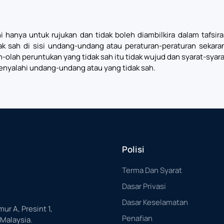
i hanya untuk rujukan dan tidak boleh diambilkira dalam tafsi
ak sah di sisi undang-undang atau peraturan-peraturan sekar
lah-olah peruntukan yang tidak sah itu tidak wujud dan syarat-sya
enyalahi undang-undang atau yang tidak sah.
Polisi
Terma Dan Syarat
Dasar Privasi
Dasar Keselamatan
mur A, Presint 1,
Penafian
 Malaysia.