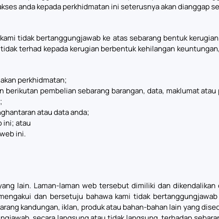
kses anda kepada perkhidmatan ini seterusnya akan dianggap seb
mi tidak bertanggungjawab ke atas sebarang bentuk kerugian, 
 tidak terhad kepada kerugian berbentuk kehilangan keuntungan, 
akan perkhidmatan;
 berikutan pembelian sebarang barangan, data, maklumat atau 
;
ghantaran atau data anda;
 ini; atau
web ini.
g lain. Laman-laman web tersebut dimiliki dan dikendalikan o
mengakui dan bersetuju bahawa kami tidak bertanggungjawab 
rang kandungan, iklan, produk atau bahan-bahan lain yang dise
gjawab, secara langsung atau tidak langsung, terhadap sebara