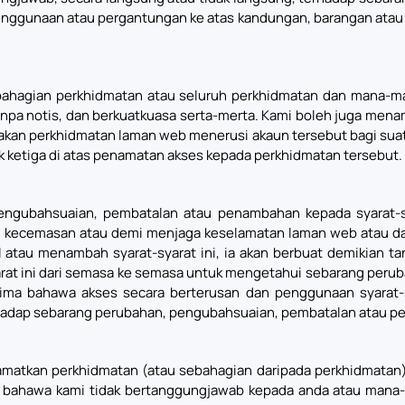
enggunaan atau pergantungan ke atas kandungan, barangan atau
hagian perkhidmatan atau seluruh perkhidmatan dan mana-mana
npa notis, dan berkuatkuasa serta-merta. Kami boleh juga mena
nakan perkhidmatan laman web menerusi akaun tersebut bagi sua
ketiga di atas penamatan akses kepada perkhidmatan tersebut.
gubahsuaian, pembatalan atau penambahan kepada syarat-sya
n kecemasan atau demi menjaga keselamatan laman web atau dal
au menambah syarat-syarat ini, ia akan berbuat demikian tan
arat ini dari semasa ke semasa untuk mengetahui sebarang per
rima bahawa akses secara berterusan dan penggunaan syarat-
adap sebarang perubahan, pengubahsuaian, pembatalan atau pen
tkan perkhidmatan (atau sebahagian daripada perkhidmatan) s
u bahawa kami tidak bertanggungjawab kepada anda atau mana-